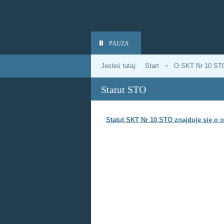
PAUZA
Jesteś tutaj:
Start
O SKT Nr 10 ST
>
Statut STO
Statut SKT Nr 10 STO znajduje się o