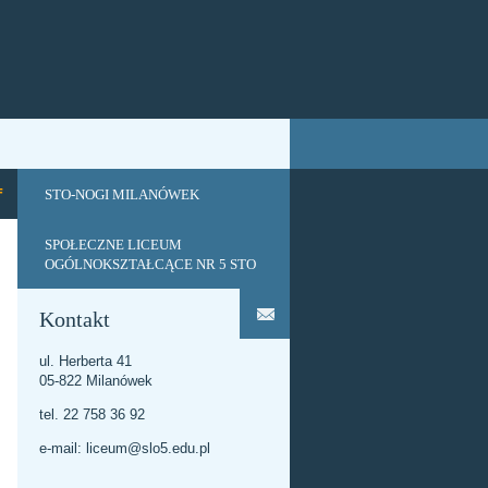
STO-NOGI MILANÓWEK
SPOŁECZNE LICEUM
OGÓLNOKSZTAŁCĄCE NR 5 STO
Kontakt
ul. Herberta 41
05-822 Milanówek
tel. 22 758 36 92
e-mail:
liceum@slo5.edu.pl