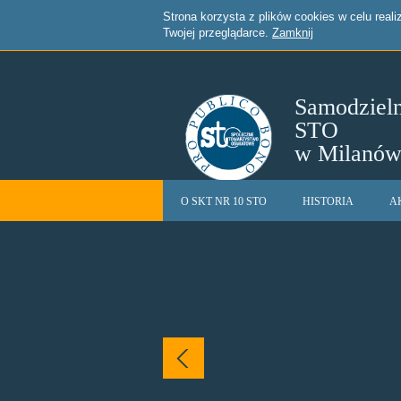
Strona korzysta z plików cookies w celu reali
Twojej przeglądarce.
Zamknij
Samodziel
STO
w Milanó
O SKT NR 10 STO
HISTORIA
A