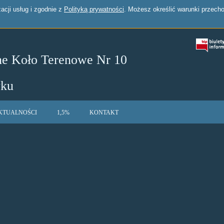
zacji usług i zgodnie z
Polityką prywatności
. Możesz określić warunki przech
ne Koło Terenowe Nr 10
wku
KTUALNOŚCI
1,5%
KONTAKT