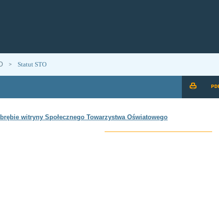
O
Statut STO
>
 obrębie witryny Społecznego Towarzystwa Oświatowego